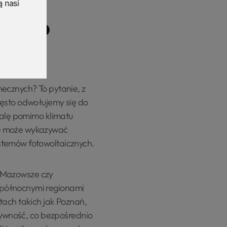
ą nasi
 dużo
ecznych? To pytanie, z
zęsto odwołujemy się do
kalę pomimo klimatu
ce może wykazywać
stemów fotowoltaicznych.
ak Mazowsze czy
 północnymi regionami
tach takich jak Poznań,
ktywność, co bezpośrednio