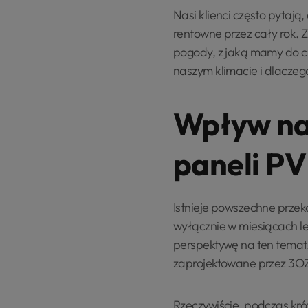
Nasi klienci często pytają
rentowne przez cały rok. Z
pogody, z jaką mamy do cz
naszym klimacie i dlaczeg
Wpływ nas
paneli PV
Istnieje powszechne przek
wyłącznie w miesiącach le
perspektywę na ten temat,
zaprojektowane przez 3OZ
Rzeczywiście, podczas krót