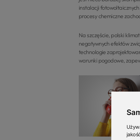
instalacji fotowoltaiczny
procesy chemiczne zacho
Na szczęście, polski klim
negatywnych efektów zwią
technologie zaprojektowa
warunki pogodowe, zapewn
Sam
Używa
jakoś