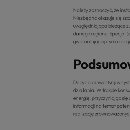
Należy zaznaczyć, że insta
Niezbędna okazuje się sz
uwzględniająca bieżące zu
danego regionu. Specjaliśc
gwarantując optymalizację
Podsumo
Decyzja o inwestycji w sy
działania. W trakcie kons
energię, przyczyniając si
informacji na temat poten
realizację zrównoważonyc