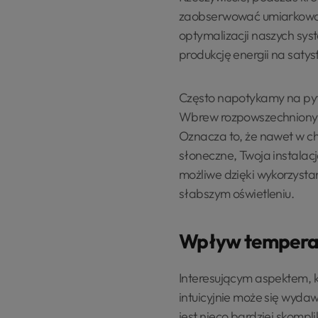
zaobserwować umiarkowany
optymalizacji naszych sy
produkcję energii na saty
Często napotykamy na pyta
Wbrew rozpowszechnionym
Oznacza to, że nawet w chło
słoneczne, Twoja instalacj
możliwe dzięki wykorzysta
słabszym oświetleniu.
Wpływ tempera
Interesującym aspektem, k
intuicyjnie może się wydaw
jest nieco bardziej skomp