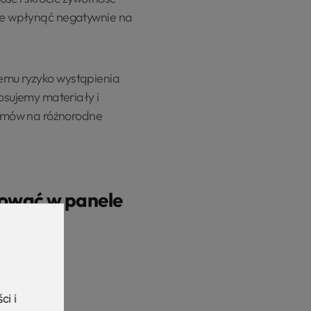
może wpłynąć negatywnie na
zemu ryzyko wystąpienia
sujemy materiały i
temów na różnorodne
ować w panele
aiczne?
ozmowę
ci i