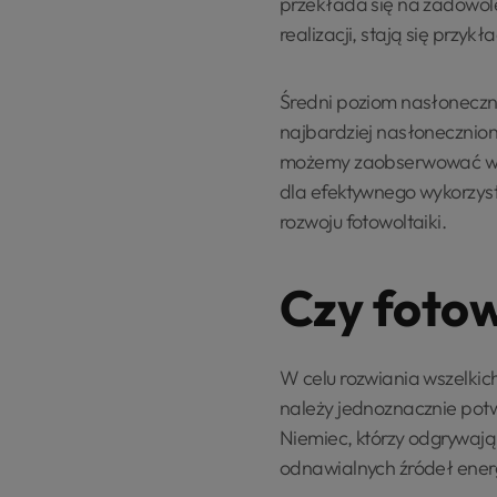
przekłada się na zadowole
realizacji, stają się przy
Średni poziom nasłoneczni
najbardziej nasłonecznion
możemy zaobserwować war
dla efektywnego wykorzyst
rozwoju fotowoltaiki.
Czy fotow
W celu rozwiania wszelkich
należy jednoznacznie potw
Niemiec, którzy odgrywają
odnawialnych źródeł energi