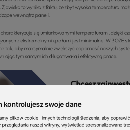
ch. Zjawisko to wynika z faktu, że zbyt wysoka temperatura 
dzące wewnątrz paneli.
at charakteryzuje się umiarkowanymi temperaturami, dzięki c
zanych z ekstremalnymi upałami jest minimalne. W 3OZE sto
ne tak, aby maksymalnie zwiększyć odporność naszych sys
iając tym samym ich długotrwałą i efektywną pracę.
Chcesz zainwest
fotowolt
 kontrolujesz swoje dane
Zamów r
my plików cookie i innych technologii śledzenia, aby poprawić
ć przeglądania naszej witryny, wyświetlać spersonalizowane treś