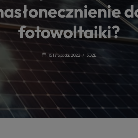
nasłonecznienie d
fotowoltaiki?
15 listopada, 2022
3OZE