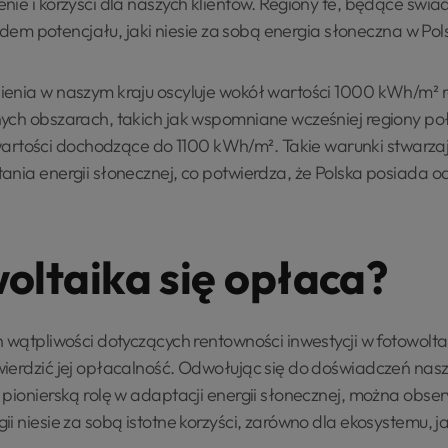
nie i korzyści dla naszych klientów. Regiony te, będące świa
kładem potencjału, jaki niesie za sobą energia słoneczna w Pol
enia w naszym kraju oscyluje wokół wartości 1000 kWh/m² r
ych obszarach, takich jak wspomniane wcześniej regiony poł
tości dochodzące do 1100 kWh/m². Takie warunki stwarza
ania energii słonecznej, co potwierdza, że Polska posiada o
oltaika się opłaca?
 wątpliwości dotyczących rentowności inwestycji w fotowoltai
ierdzić jej opłacalność. Odwołując się do doświadczeń nas
 pionierską rolę w adaptacji energii słonecznej, można obse
i niesie za sobą istotne korzyści, zarówno dla ekosystemu, 