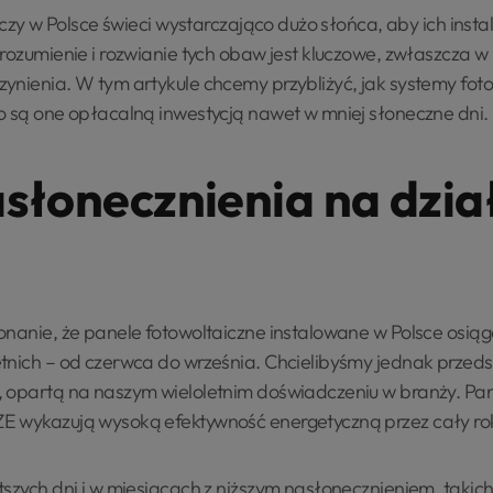
, czy w Polsce świeci wystarczająco dużo słońca, aby ich insta
rozumienie i rozwianie tych obaw jest kluczowe, zwłaszcza w
ynienia. W tym artykule chcemy przybliżyć, jak systemy foto
o są one opłacalną inwestycją nawet w mniej słoneczne dni.
łonecznienia na dzia
onanie, że panele fotowoltaiczne instalowane w Polsce osiąg
tnich – od czerwca do września. Chcielibyśmy jednak przeds
 opartą na naszym wieloletnim doświadczeniu w branży. Pan
E wykazują wysoką efektywność energetyczną przez cały rok
szych dni i w miesiącach z niższym nasłonecznieniem, takich