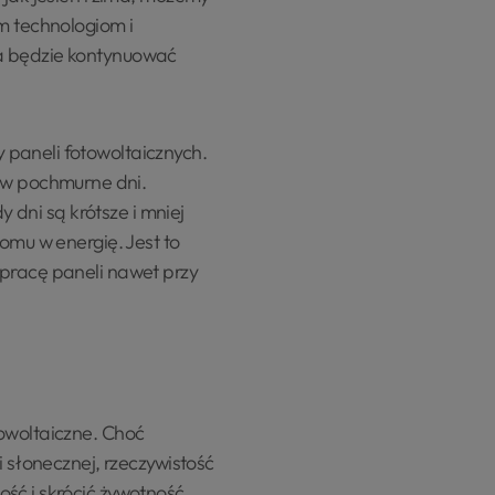
 technologiom i
na będzie kontynuować
 paneli fotowoltaicznych.
 w pochmurne dni.
y dni są krótsze i mniej
omu w energię. Jest to
 pracę paneli nawet przy
towoltaiczne. Choć
i słonecznej, rzeczywistość
ść i skrócić żywotność