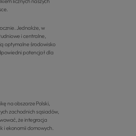
dkiem licznych naszych
sce.
ocznie. Jednakże, w
udniowe i centralne,
ją optymalne środowisko
dpowiedni potencjał dla
kę na obszarze Polski,
zych zachodnich sąsiadów,
rwować, że integracja
jak i ekonomii domowych.