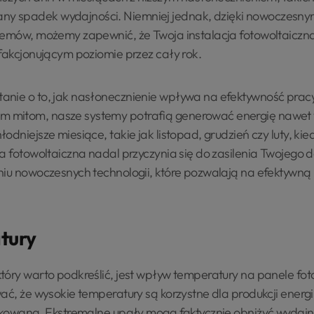
 spadek wydajności. Niemniej jednak, dzięki nowoczesnym
stemów, możemy zapewnić, że Twoja instalacja fotowoltaicz
sfakcjonującym poziomie przez cały rok.
nie o to, jak nasłonecznienie wpływa na efektywność pracy
 mitom, nasze systemy potrafią generować energię nawet
dniejsze miesiące, takie jak listopad, grudzień czy luty, kied
a fotowoltaiczna nadal przyczynia się do zasilenia Twojego d
niu nowoczesnych technologii, które pozwalają na efektywną
tury
tóry warto podkreślić, jest wpływ temperatury na panele fo
ać, że wysokie temperatury są korzystne dla produkcji energi
likowana. Ekstremalne upały mogą faktycznie obniżyć wydajno