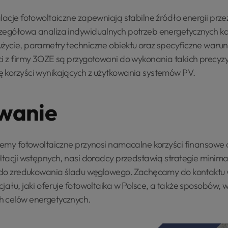
lacje fotowoltaiczne zapewniają stabilne źródło energii prze
czegółowa analiza indywidualnych potrzeb energetycznych 
życie, parametry techniczne obiektu oraz specyficzne warun
i z firmy 3OZE są przygotowani do wykonania takich precyzyj
 korzyści wynikających z użytkowania systemów PV.
wanie
stemy fotowoltaiczne przynosi namacalne korzyści finansowe
ultacji wstępnych, nasi doradcy przedstawią strategie minima
ę do zredukowania śladu węglowego. Zachęcamy do kontaktu w
cjału, jaki oferuje fotowoltaika w Polsce, a także sposobów,
h celów energetycznych.