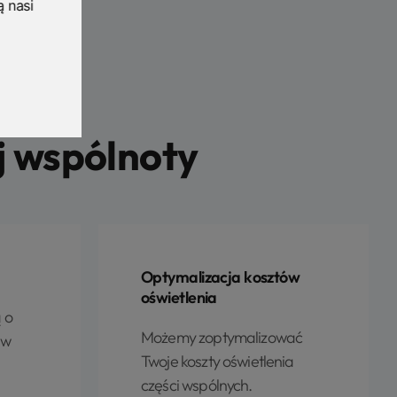
ą nasi
j wspólnoty
Optymalizacja kosztów
oświetlenia
ą o
Możemy zoptymalizować
 w
Twoje koszty oświetlenia
części wspólnych.