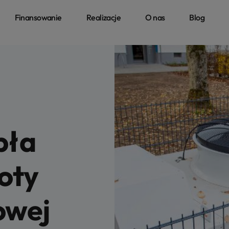
Finansowanie
Realizacje
O nas
Blog
pła
oty
owej