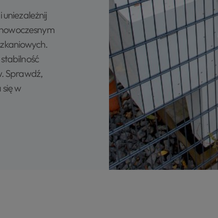
 uniezależnij
ki nowoczesnym
szkaniowych.
stabilność
w. Sprawdź,
 się w