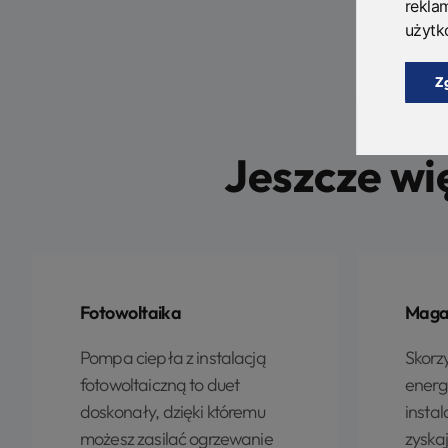
rekla
użytk
Z
Jeszcze wi
Fotowoltaika
Magaz
Pompa ciepła z instalacją
Skorz
fotowoltaiczną to duet
energ
doskonały, dzięki któremu
instal
możesz zasilać ogrzewanie
zyska