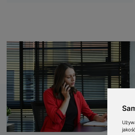
Sam
Używa
jakoś