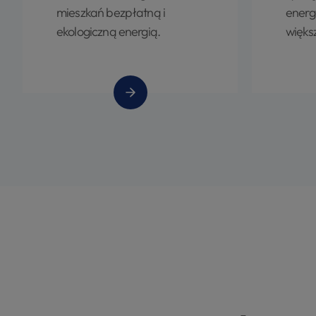
mieszkań bezpłatną i
energ
ekologiczną energią.
więks