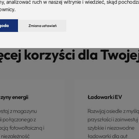
my, analizować ruch w naszej witrynie i wiedzieć, skąd pochodz
ownicy.
3OZE
goda
Zmiana ustawień
USŁUGI KOMPLEMENTARNE
ęcej korzyści dla Twoje
yny energii
Ładowarki EV
ystaj z magazynu
Rozwijaj osiedle z myśl
ii połączonego z
przyszłości i zainwestuj
acją fotowoltaiczną i
szybkie i niezawodne
j niezależność
ładowarki dla aut