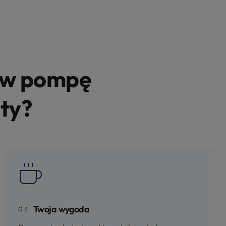
 w pompę
oty?
Twoja wygoda
03