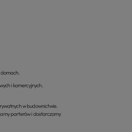
w domach.
wych i komercyjnych.
prywatnych w budownictwie.
chamy parterów i dostarczamy