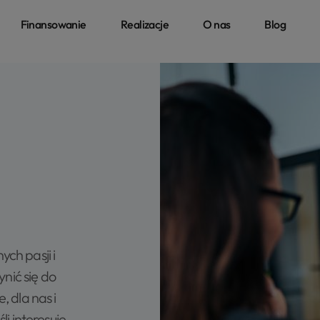
Finansowanie
Realizacje
O nas
Blog
ch pasji i
nić się do
, dla nas i
li interesuje