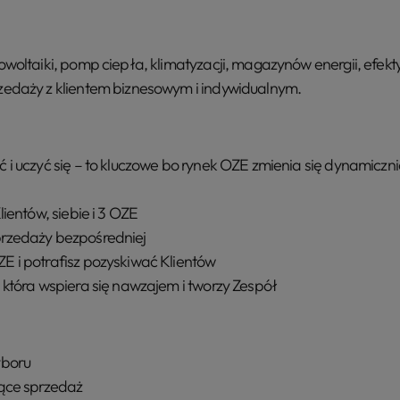
woltaiki, pomp ciepła, klimatyzacji, magazynów energii, efekt
edaży z klientem biznesowym i indywidualnym.
i uczyć się – to kluczowe bo rynek OZE zmienia się dynamiczni
ientów, siebie i 3 OZE
rzedaży bezpośredniej
 i potrafisz pozyskiwać Klientów
 która wspiera się nawzajem i tworzy Zespół
yboru
jące sprzedaż