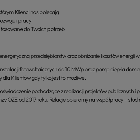
tórym Klienci nas polecają
ozwoju i pracy
stosowane do Twoich potrzeb
energetyczną przedsiębiorstw oraz obniżanie kosztów energii 
ji instalacji fotowoltaicznych do 10 MWp oraz pomp ciepła domo
a Klientów gdy tylko jest to możliwe.
świadczenie pochodzące z realizacji projektów publicznych i 
anży OZE od 2017 roku. Relacje opieramy na współpracy – słu