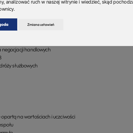
my, analizować ruch w naszej witrynie i wiedzieć, skąd pochodz
a rynku OZE
ownicy.
goda
Zmiana ustawień
im osób z doświadczeniem sprzedażowym
ć zarządzania zespołem sprzedaży
 negocjacji handlowych
B
dróży służbowych
opartą na wartościach i uczciwości
espołu
ormule