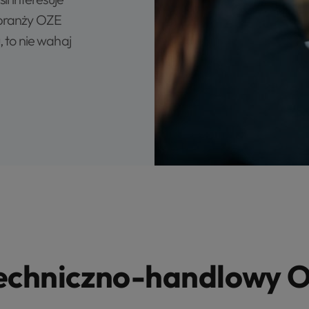
 branży OZE
, to nie wahaj
echniczno-handlowy 