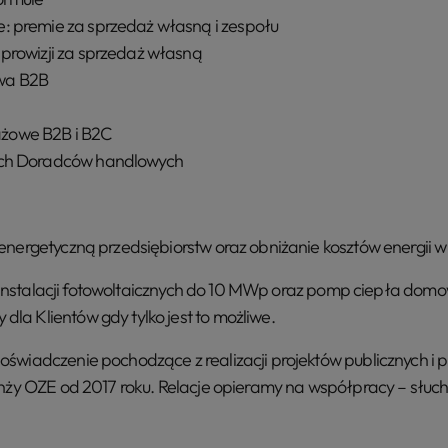
: premie za sprzedaż własną i zespołu
 prowizji za sprzedaż własną
wa B2B
żowe B2B i B2C
ach Doradców handlowych
energetyczną przedsiębiorstw oraz obniżanie kosztów energii 
ji instalacji fotowoltaicznych do 10 MWp oraz pomp ciepła domo
a Klientów gdy tylko jest to możliwe.
świadczenie pochodzące z realizacji projektów publicznych i 
anży OZE od 2017 roku. Relacje opieramy na współpracy – słu