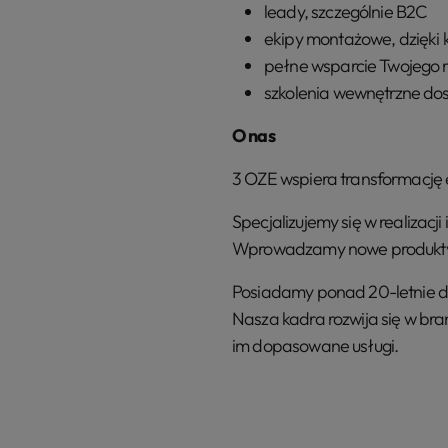
leady, szczególnie B2C
ekipy montażowe, dzięki k
pełne wsparcie Twojego r
szkolenia wewnętrzne do
O nas
3 OZE wspiera transformację 
Specjalizujemy się w realizac
Wprowadzamy nowe produkty dl
Posiadamy ponad 20-letnie do
Nasza kadra rozwija się w br
im dopasowane usługi.