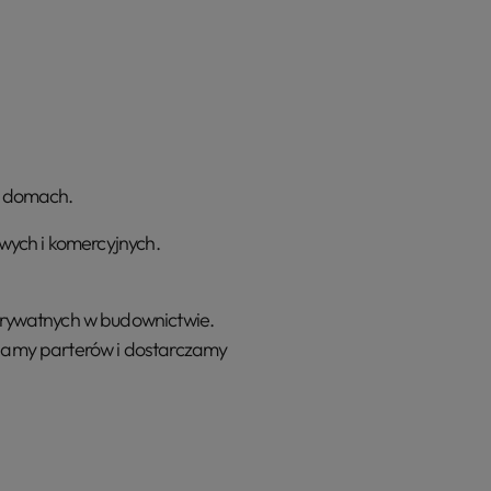
w domach.
wych i komercyjnych.
prywatnych w budownictwie.
chamy parterów i dostarczamy