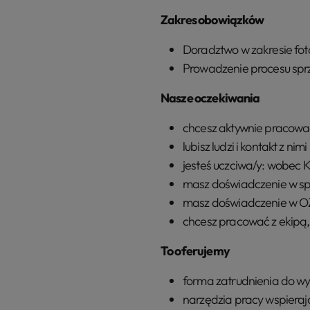
Zakres obowiązków
Doradztwo w zakresie foto
Prowadzenie procesu sprz
Nasze oczekiwania
chcesz aktywnie pracować 
lubisz ludzi i kontakt z nimi
jesteś uczciwa/y: wobec Kl
masz doświadczenie w sp
masz doświadczenie w OZE
chcesz pracować z ekipą,
To oferujemy
forma zatrudnienia do w
narzędzia pracy wspiera