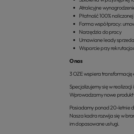
Atrakcyjne wynagrodzenie
Płatność 100% naliczonej
Forma współpracy: umo
Narzędzia do pracy
Umawiane leady sprzeda
Wsparcie przy rekrutacj
O nas
3 OZE wspiera transformację 
Specjalizujemy się w realizac
Wprowadzamy nowe produkty dl
Posiadamy ponad 20-letnie do
Nasza kadra rozwija się w br
im dopasowane usługi.