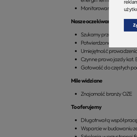
rekla
Monitorowanie trendów n
użytk
Nasze oczekiwania
Z
Szukamy przede wszystk
Potwierdzona umiejętnoś
Umiejętność prowadzenia
Czynne prawo jazdy kat. 
Gotowość do częstych po
Mile widziane
Znajomość branży OZE
To oferujemy
Długotrwałą współpracę 
Wsparcie w budowaniu z
Szkolenia w przystępnej f