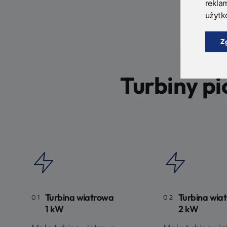
rekla
użytk
Z
Turbiny p
Turbina wiatrowa
Turbina wia
01
02
1 kW
2 kW