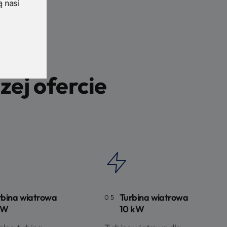
ą nasi
ej ofercie
rbina wiatrowa
Turbina wiatrowa
05
kW
10 kW