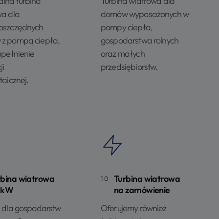
lna turbina
Turbina wiatrowa dla
wa dla
domów wyposażonych w
oszczędnych
pompy ciepła,
z pompą ciepła,
gospodarstwa rolnych
upełnienie
oraz małych
ji
przedsiębiorstw.
taicznej.
rbina wiatrowa
Turbina wiatrowa
10
 kW
na zamówienie
a dla gospodarstw
Oferujemy również