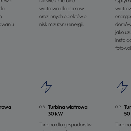
trowa
Niewielka turbina
Optyma
do
wiatrowa dla domów
wiatro
o
oraz innych obiektów o
energo
bowaniu
niskim zużyciu energii.
domów 
jako uz
instalac
fotowol
trowa
Turbina wiatrowa
Tu
08
09
30 kW
50
Turbina dla gospodarstw
Turbin