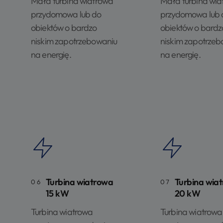
Mała turbina wiatrowa
Mała turbina wia
przydomowa lub do
przydomowa lub 
obiektów o bardzo
obiektów o bardz
niskim zapotrzebowaniu
niskim zapotrze
na energię.
na energię.
Turbina wiatrowa
Turbina wia
06
07
15 kW
20 kW
Turbina wiatrowa
Turbina wiatrowa