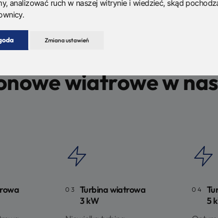
my, analizować ruch w naszej witrynie i wiedzieć, skąd pochodz
ownicy.
3OZE
goda
Zmiana ustawień
WIATRAKI PIONOWE
ionowe wiatrowe w nasz
trowa
Turbina wiatrowa
Tu
03
04
3 kW
5 