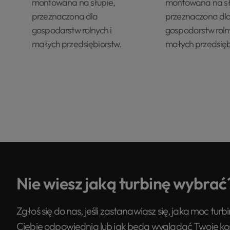
montowana na słupie,
montowana na sł
przeznaczona dla
przeznaczona dl
gospodarstw rolnych i
gospodarstw rolny
małych przedsiębiorstw.
małych przedsięb
Nie wiesz jaką turbinę wybrać
Zgłoś się do nas, jeśli zastanawiasz się, jaka moc tur
Ciebie odpowiednia lub jak będą wyglądać Twoje kos