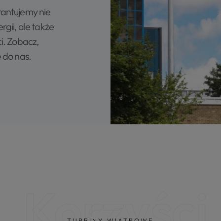
antujemy nie
gii, ale także
i. Zobacz,
e do nas.
Korzyści
TURBINY WIATROWE