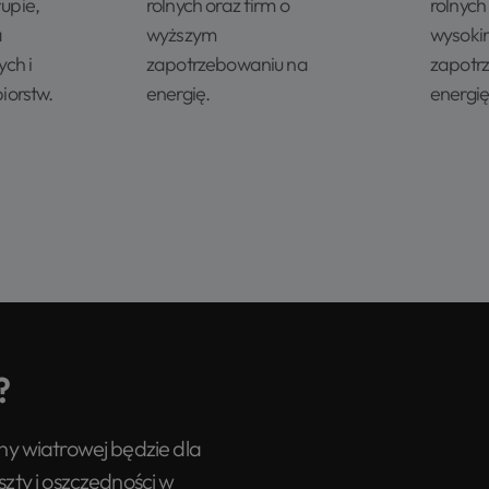
upie,
rolnych oraz firm o
rolnych
a
wyższym
wysoki
ch i
zapotrzebowaniu na
zapotr
iorstw.
energię.
energię
?
biny wiatrowej będzie dla
zty i oszczędności w