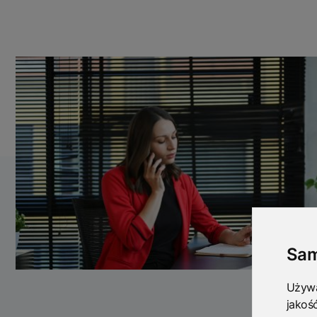
Sam
Używa
jakoś