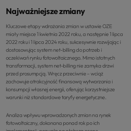
Najważniejsze zmiany
Kluczowe etapy wdrażania zmian w ustawie OZE
miały miejsce 1 kwietnia 2022 roku, a następnie 1 lipca
2022 roku i 1 lipca 2024 roku, sukcesywnie rozwijając i
dostosowując system net-billing do potrzeb i
oczekiwań rynku fotowoltaicznego. Mimo istotnych
transformacji, system net-billing nie zamyka drzwi
przed prosumpcją. Wręcz przeciwnie – wciąż
zachowuje atrakcyjność finansową wytwarzania i
konsumpcji własnej energii, oferując korzystniejsze
warunki niż standardowe taryfy energetyczne.
Analiza wpływu wprowadzonych zmian na rynek
fotowoltaiczny, dokonana ponad rok po ich
implementacji, pozwala na głębszą ocenę