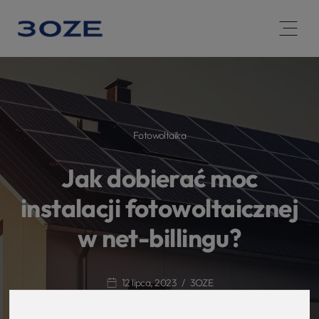
Open 
Fotowoltaika
Jak dobierać moc
instalacji fotowoltaicznej
w net-billingu?
12 lipca, 2023
3OZE