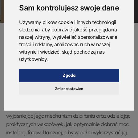
Sam kontrolujesz swoje dane
Używamy plików cookie i innych technologii
śledzenia, aby poprawić jakość przeglądania
naszej witryny, wyświetlać spersonalizowane
treści i reklamy, analizować ruch w naszej
Zmiany wprowadzone w sektorze fotowoltaiki mogą
witrynie i wiedzieć, skąd pochodzą nasi
wydawać się zawiłe, jednak precyzyjny dobór mocy
użytkownicy.
instalacji PV w ramach nowo wprowadzonego systemu
net-billingu jest kluczowy. Odpowiednie dostosowanie
Zgoda
mocy Twojej instalacji fotowoltaicznej jest
Zmiana ustawień
fundamentem dla maksymalizacji jej wydajności oraz
rentowności. W niniejszym artykule przedstawimy Ci
kompleksowy przewodnik po systemie net-billing,
wyjaśniając jego mechanizm działania oraz udzielając
praktycznych wskazówek, jak optymalnie dobrać moc
instalacji fotowoltaicznej, aby w pełni wykorzystać jej