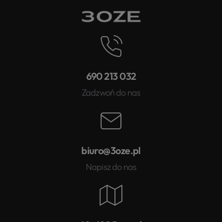
690 213 032
Zadzwoń do nas
biuro@3oze.pl
Napisz do nas