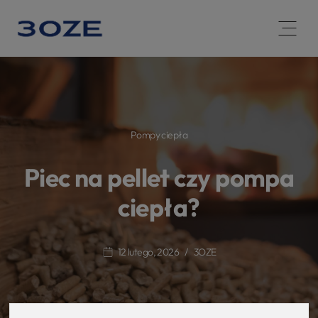
Open 
Pompy ciepła
Piec na pellet czy pompa
ciepła?
12 lutego, 2026
3OZE