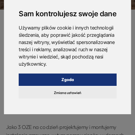
Sam kontrolujesz swoje dane
Używamy plików cookie i innych technologii
Wybór źródła ogrzewania domu to dziś decyzja, która
śledzenia, aby poprawić jakość przeglądania
naszej witryny, wyświetlać spersonalizowane
wpływa nie tylko na komfort, ale przede wszystkim na
treści i reklamy, analizować ruch w naszej
koszty użytkowania przez kolejne kilkanaście lub
witrynie i wiedzieć, skąd pochodzą nasi
kilkadziesiąt lat. Wśród rozwiązań postrzeganych jako
użytkownicy.
alternatywa dla paliw kopalnych najczęściej
porównywane są piec na pellet oraz pompa ciepła.
Zgoda
Oba systemy uchodzą za nowoczesne i ekologiczne,
ale w praktyce różnią się znacznie pod względem
Zmiana ustawień
eksploatacji, wygody, stabilności kosztów i odporności
na przyszłe zmiany rynku energii.
Jako 3 OZE na co dzień projektujemy i montujemy