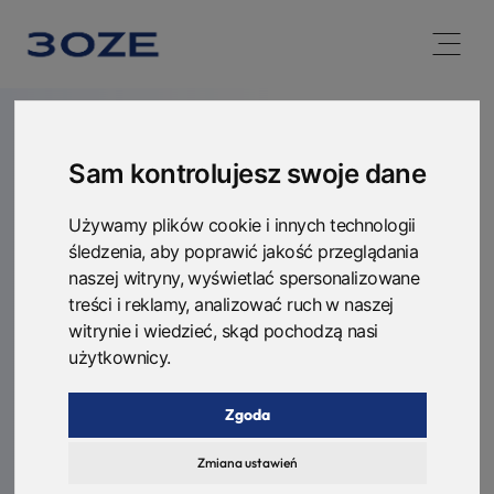
Open 
3OZE
Sam kontrolujesz swoje dane
UZYSKAJ BEZPŁATNĄ WYCENĘ
Używamy plików cookie i innych technologii
Napisz do nas
śledzenia, aby poprawić jakość przeglądania
naszej witryny, wyświetlać spersonalizowane
treści i reklamy, analizować ruch w naszej
Zrób pierwszy krok ku lepszej przyszłości
witrynie i wiedzieć, skąd pochodzą nasi
i skontaktuj się z nami.
użytkownicy.
Zgoda
IMIĘ
*
Zmiana ustawień