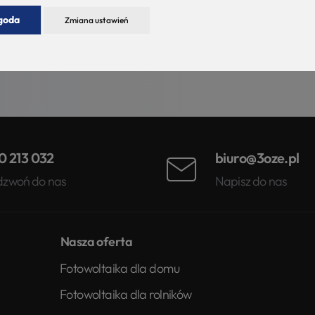
goda
Zmiana ustawień
0 213 032
biuro@3oze.pl
dzwoń do nas
Napisz do nas
Nasza oferta
Fotowoltaika dla domu
Fotowoltaika dla rolników