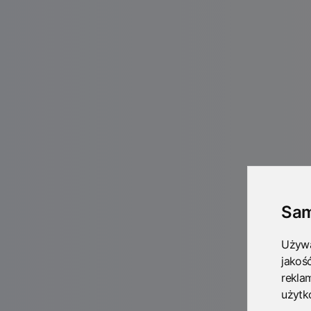
Sam
Używa
jakoś
rekla
użytk