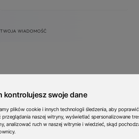
TWOJA WIADOMOŚĆ
 kontrolujesz swoje dane
Wypełniając formularz zgadzasz się na przetwarzanie poda
my plików cookie i innych technologii śledzenia, aby poprawić
informacji znajdziesz w naszej
Polityce Prywatności
.
*
ć przeglądania naszej witryny, wyświetlać spersonalizowane treś
my, analizować ruch w naszej witrynie i wiedzieć, skąd pochodz
ownicy.