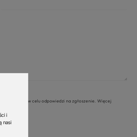
nych danych w celu odpowiedzi na zgłoszenie. Więcej
ci i
ą nasi