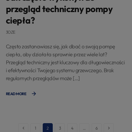
przegląd techniczny pompy
ciepła?
3OZE
Często zastanawiasz się, jak dbać o swoją pompę
ciepła, aby działała sprawnie przez wiele lat?
Przegląd techniczny jest kluczowy dla długowieczności
i efektywności Twojego systemu grzewczego. Brak
regularnych przeglądów może […]
READ MORE
1
2
3
4
…
6