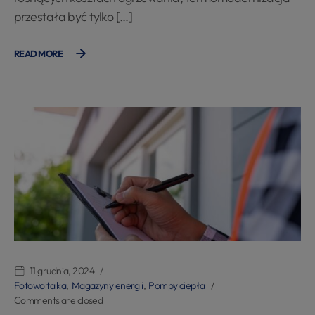
przestała być tylko […]
READ MORE
11 grudnia, 2024
Fotowoltaika
,
Magazyny energii
,
Pompy ciepła
Comments are closed