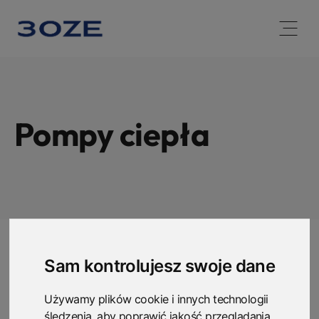
Open 
Pompy ciepła
Sam kontrolujesz swoje dane
Używamy plików cookie i innych technologii
śledzenia, aby poprawić jakość przeglądania