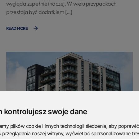
wygląda zupełnie inaczej. W wielu przypadkach
przestają być dodatkiem […]
READ MORE
 kontrolujesz swoje dane
10 września, 2025
my plików cookie i innych technologii śledzenia, aby poprawić
Fotowoltaika
,
Magazyny energii
,
Pompy ciepła
,
Wpisy polecane
ć przeglądania naszej witryny, wyświetlać spersonalizowane treś
Comments are closed