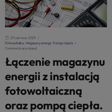
27 czerwca, 2025
Fotowoltaika
,
Magazyny energii
,
Pompy ciepła
Comments are closed
Łączenie magazynu
energii z instalacją
fotowoltaiczną
oraz pompą ciepła.