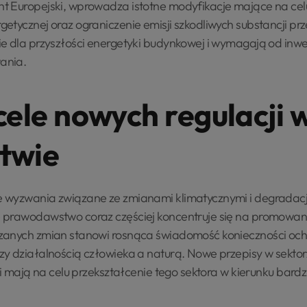
t Europejski, wprowadza istotne modyfikacje mające na cel
etycznej oraz ograniczenie emisji szkodliwych substancji p
ie dla przyszłości energetyki budynkowej i wymagają od in
ania.
cele nowych regulacji 
twie
 wyzwania związane ze zmianami klimatycznymi i degradac
 prawodawstwo coraz częściej koncentruje się na promowa
zanych zmian stanowi rosnąca świadomość konieczności ochr
zy działalnością człowieka a naturą. Nowe przepisy w sek
 i mają na celu przekształcenie tego sektora w kierunku bardz