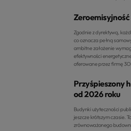
Zeroemisyjność
Zgodnie z dyrektywą, każd
co oznacza pełną samowys
ambitne założenie wymag
efektywności energetycznej
oferowane przez firmę 3O
Przyśpieszony h
od 2026 roku
Budynki użyteczności publ
jeszcze krótszym czasie. 
zrównoważonego budownict