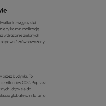
wie
wutlenku węgla, stoi
ie tylko minimalizację
az wdrażanie zielonych
e i zapewnić zrównoważony
 przez budynki. To
ch emitentów CO2. Poprzez
jnych, dąży się do
ekście globalnych starań o