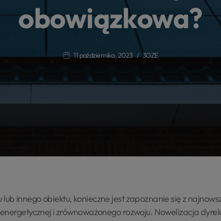
obowiązkowa?
11 października, 2023
3OZE
b innego obiektu, konieczne jest zapoznanie się z najnows
 energetycznej i zrównoważonego rozwoju. Nowelizacja dyre