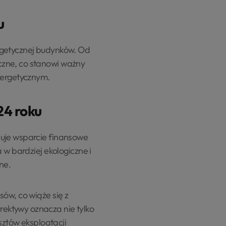
u
rgetycznej budynków. Od
czne, co stanowi ważny
nergetycznym.
24 roku
nuje wsparcie finansowe
 w bardziej ekologiczne i
ne.
ów, co wiąże się z
ektywy oznacza nie tylko
sztów eksploatacji