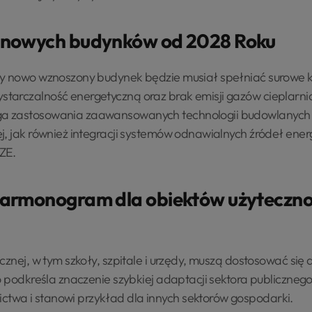
 nowych budynków od 2028 Roku
y nowo wznoszony budynek będzie musiał spełniać surowe kr
tarczalność energetyczną oraz brak emisji gazów cieplarni
a zastosowania zaawansowanych technologii budowlanych i
, jak również integracji systemów odnawialnych źródeł energi
ZE.
armonogram dla obiektów użytecznoś
icznej, w tym szkoły, szpitale i urzędy, muszą dostosować s
To podkreśla znaczenie szybkiej adaptacji sektora publiczn
wa i stanowi przykład dla innych sektorów gospodarki.