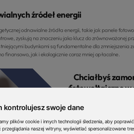
alnych źródeł energii
getycznej odnawialne źródła energii, takie jak panele fotow
trowe, zyskują na znaczeniu jako klucz do zrównoważonej przy
istniejącymi budynkami są fundamentalne dla zmniejszenia z
o finansowo, jak i ekologicznie coraz mniej opłacalne.
Chciałbyś zamo
fotowoltaiczne w
firm
 kontrolujesz swoje dane
Zamów r
my plików cookie i innych technologii śledzenia, aby poprawić
ć przeglądania naszej witryny, wyświetlać spersonalizowane treś