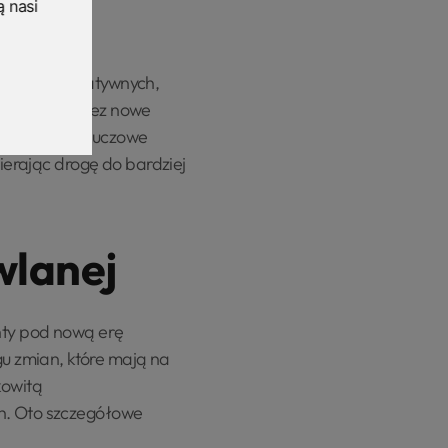
ą nasi
wania alternatywnych,
promowane przez nowe
owlanym ma kluczowe
wierając drogę do bardziej
wlanej
ty pod nową erę
u zmian, które mają na
kowitą
ch. Oto szczegółowe