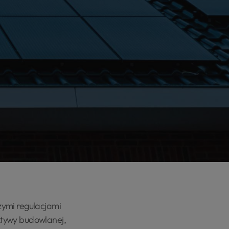
zymi regulacjami
ktywy budowlanej,