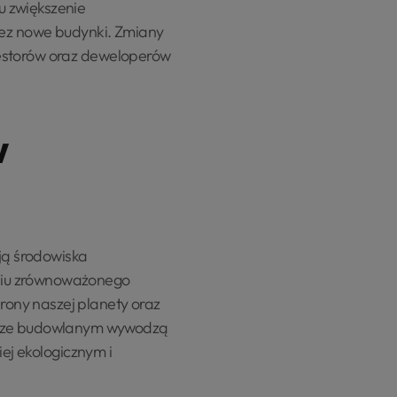
u zwiększenie
rzez nowe budynki. Zmiany
westorów oraz deweloperów
w
ją środowiska
niu zrównoważonego
ony naszej planety oraz
torze budowlanym wywodzą
iej ekologicznym i