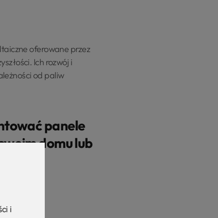
oltaiczne oferowane przez
szłości. Ich rozwój i
ależności od paliw
ntować panele
 swoim domu lub
ie?
ozmowę
ci i