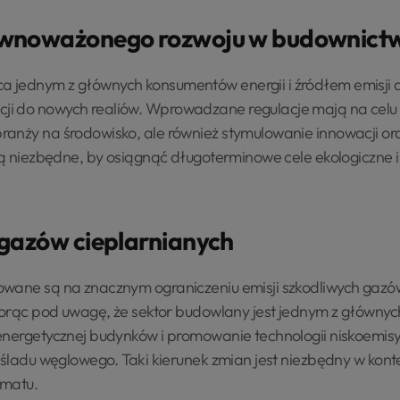
ównoważonego rozwoju w budownict
 jednym z głównych konsumentów energii i źródłem emisji d
i do nowych realiów. Wprowadzane regulacje mają na celu n
anży na środowisko, ale również stymulowanie innowacji or
 są niezbędne, by osiągnąć długoterminowe cele ekologiczn
 gazów cieplarnianych
wane są na znacznym ograniczeniu emisji szkodliwych gazów
biorąc pod uwagę, że sektor budowlany jest jednym z główny
energetycznej budynków i promowanie technologii niskoemisy
 śladu węglowego. Taki kierunek zmian jest niezbędny w kont
imatu.