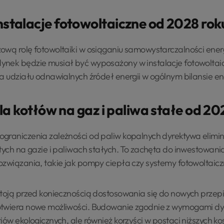
talacje fotowoltaiczne od 2028 rok
ową rolę fotowoltaiki w osiąganiu samowystarczalności ene
ynek będzie musiał być wyposażony w instalacje fotowoltai
ia udziału odnawialnych źródeł energii w ogólnym bilansie e
la kotłów na gaz i paliwa stałe od 20
graniczenia zależności od paliw kopalnych dyrektywa elimi
tych na gazie i paliwach stałych. To zachęta do inwestowania
ozwiązania, takie jak pompy ciepła czy systemy fotowoltaicz
stoją przed koniecznością dostosowania się do nowych przepis
otwiera nowe możliwości. Budowanie zgodnie z wymogami dyr
iów ekologicznych, ale również korzyści w postaci niższych ko