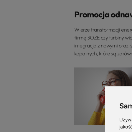
Promocja odnawi
W erze transformacji ener
firmę 3OZE czy turbiny wia
integracja z nowymi oraz 
kopalnych, które są zarówn
Sam
Używa
jakoś