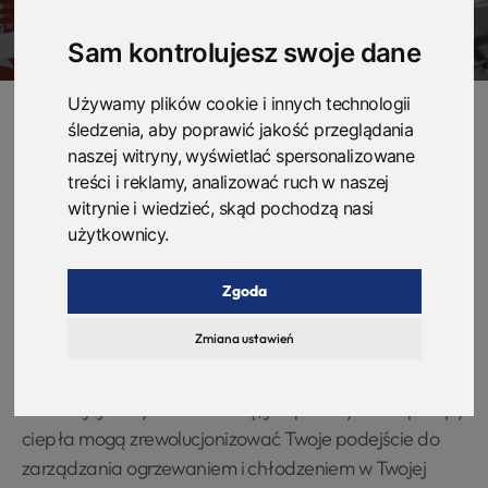
Sam kontrolujesz swoje dane
Używamy plików cookie i innych technologii
śledzenia, aby poprawić jakość przeglądania
naszej witryny, wyświetlać spersonalizowane
Czy zastanawiałeś się, jak Twoje przedsiębiorstwo
treści i reklamy, analizować ruch w naszej
może zredukować koszty energii i jednocześnie
witrynie i wiedzieć, skąd pochodzą nasi
przyczynić się do ochrony środowiska? Przemysłowe
użytkownicy.
pompy ciepła to innowacyjne rozwiązanie, które nie
tylko zapewnia efektywne ogrzewanie i chłodzenie, ale
Zgoda
również znacząco obniża emisję CO2. W naszym
Zmiana ustawień
artykule odkryjesz, dlaczego warto zainwestować w tę
technologię i jak może ona przynieść wymierne korzyści
dla Twojej firmy. Dowiedz się, jak przemysłowe pompy
ciepła mogą zrewolucjonizować Twoje podejście do
zarządzania ogrzewaniem i chłodzeniem w Twojej