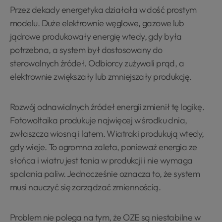
Przez dekady energetyka działała w dość prostym
modelu. Duże elektrownie węglowe, gazowe lub
jądrowe produkowały energię wtedy, gdy była
potrzebna, a system był dostosowany do
sterowalnych źródeł. Odbiorcy zużywali prąd, a
elektrownie zwiększały lub zmniejszały produkcję.
Rozwój odnawialnych źródeł energii zmienił tę logikę.
Fotowoltaika produkuje najwięcej w środku dnia,
zwłaszcza wiosną i latem. Wiatraki produkują wtedy,
gdy wieje. To ogromna zaleta, ponieważ energia ze
słońca i wiatru jest tania w produkcji i nie wymaga
spalania paliw. Jednocześnie oznacza to, że system
musi nauczyć się zarządzać zmiennością.
Problem nie polega na tym, że OZE są niestabilne w