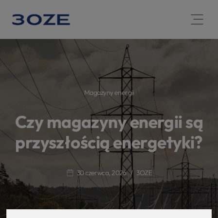
Open 
Magazyny energii
Czy magazyny energii są
przyszłością energetyki?
30 czerwca, 2026
3OZE