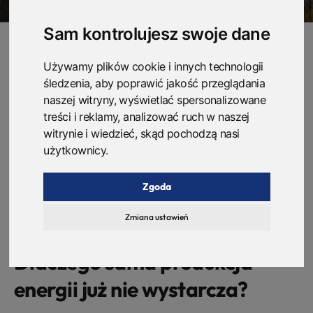
Sam kontrolujesz swoje dane
Używamy plików cookie i innych technologii
Magazyny energii jeszcze kilka lat temu były
śledzenia, aby poprawić jakość przeglądania
traktowane jako drogi dodatek do fotowoltaiki. Dziś
naszej witryny, wyświetlać spersonalizowane
treści i reklamy, analizować ruch w naszej
coraz częściej mówi się o nich jako o jednym z
witrynie i wiedzieć, skąd pochodzą nasi
najważniejszych elementów nowoczesnej energetyki.
użytkownicy.
Powód jest prosty: system elektroenergetyczny musi nie
tylko produkować coraz więcej czystej energii, ale też
Zgoda
umieć ją przechowywać, bilansować i wykorzystywać
wtedy, gdy jest najbardziej potrzebna.
Zmiana ustawień
Dlaczego sama produkcja
energii już nie wystarcza?