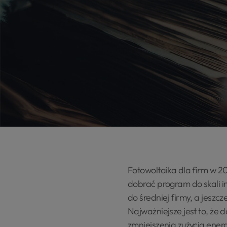
Fotowoltaika dla firm w 2
dobrać program do skali i
do średniej firmy, a jesz
Najważniejsze jest to, że 
zmniejszenia zużycia ener