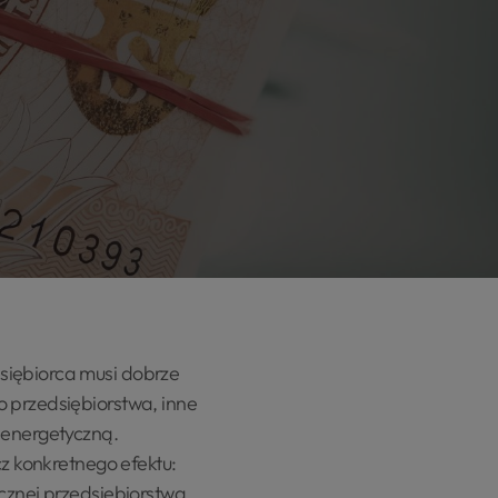
siębiorca musi dobrze
o przedsiębiorstwa, inne
 energetyczną.
cz konkretnego efektu:
cznej przedsiębiorstwa.