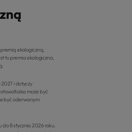
czną
 premią ekologiczną,
est tu premia ekologiczna,
ą.
2027 i dotyczy
 Fotowoltaika może być
a nie być oderwanym
do 8 stycznia 2026 roku.