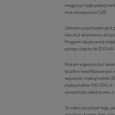
mogą być najbardziej konk
inne rozwiązania OZE.
Dobrym przykładem jest 
roku był skierowany do pr
Program obejmował między 
pompy ciepła do 100 kW o
Poziom wsparcia był okre
kosztów kwalifikowanych w
wsparcia, maksymalnie 350
maksymalnie 100 000 zł. B
samochody elektryczne, a 
To dobry przykład tego, j
określony termin, listę ws