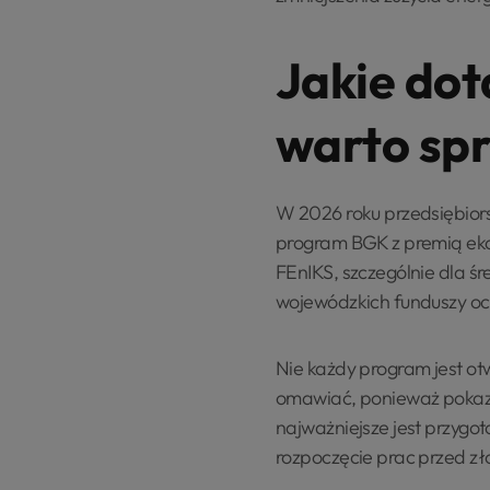
Jakie dot
warto sp
W 2026 roku przedsiębior
program BGK z premią eko
FEnIKS, szczególnie dla śr
wojewódzkich funduszy och
Nie każdy program jest otw
omawiać, ponieważ pokazują
najważniejsze jest przygo
rozpoczęcie prac przed zł