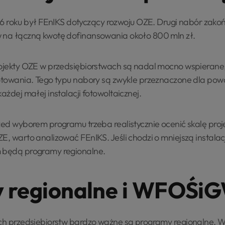
oku był FEnIKS dotyczący rozwoju OZE. Drugi nabór zakońc
w na łączną kwotę dofinansowania około 800 mln zł.
projekty OZE w przedsiębiorstwach są nadal mocno wspieran
gotowania. Tego typu nabory są zwykle przeznaczone dla powa
ażdej małej instalacji fotowoltaicznej.
zed wyborem programu trzeba realistycznie ocenić skalę proje
E, warto analizować FEnIKS. Jeśli chodzi o mniejszą instala
m będą programy regionalne.
 regionalne i WFOŚi
ich przedsiębiorstw bardzo ważne są programy regionalne. W