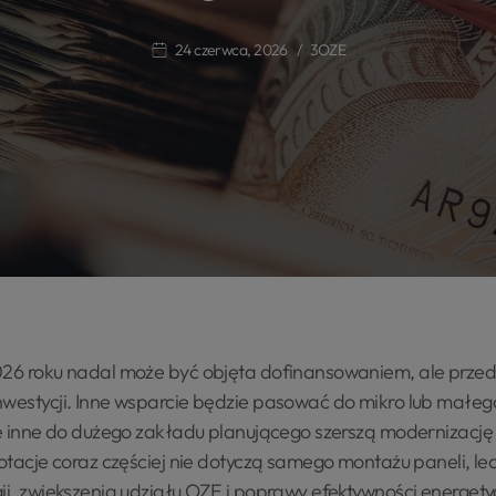
24 czerwca, 2026
3OZE
026 roku nadal może być objęta dofinansowaniem, ale przed
nwestycji. Inne wsparcie będzie pasować do mikro lub małeg
cze inne do dużego zakładu planującego szerszą modernizację
dotacje coraz częściej nie dotyczą samego montażu paneli, le
gii, zwiększenia udziału OZE i poprawy efektywności energety