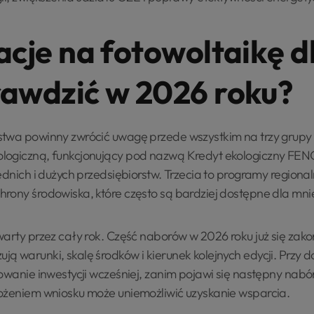
acje na fotowoltaikę d
rawdzić w 2026 roku?
stwa powinny zwrócić uwagę przede wszystkim na trzy grupy
logiczną, funkcjonujący pod nazwą Kredyt ekologiczny FEN
ednich i dużych przedsiębiorstw. Trzecia to programy regiona
rony środowiska, które często są bardziej dostępne dla mnie
arty przez cały rok. Część naborów w 2026 roku już się zako
 warunki, skalę środków i kierunek kolejnych edycji. Przy d
towanie inwestycji wcześniej, zanim pojawi się następny nab
ożeniem wniosku może uniemożliwić uzyskanie wsparcia.