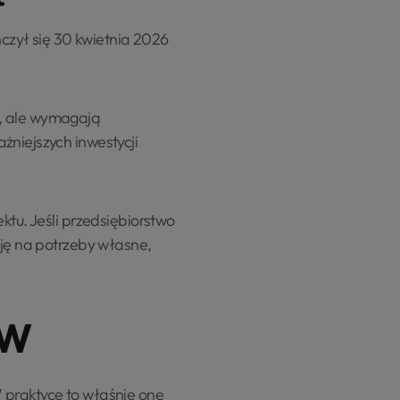
zył się 30 kwietnia 2026
e, ale wymagają
żniejszych inwestycji
ktu. Jeśli przedsiębiorstwo
cję na potrzeby własne,
GW
 praktyce to właśnie one