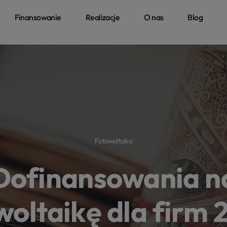
Finansowanie
Realizacje
O nas
Blog
Fotowoltaika
Dofinansowania n
woltaikę dla firm 