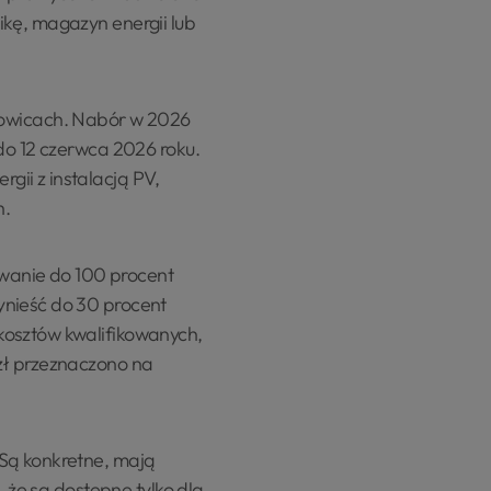
ikę, magazyn energii lub
owicach. Nabór w 2026
 do 12 czerwca 2026 roku.
ii z instalacją PV,
h.
wanie do 100 procent
ynieść do 30 procent
kosztów kwalifikowanych,
zł przeznaczono na
 Są konkretne, mają
, że są dostępne tylko dla