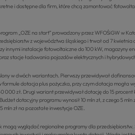
retne i dostępne dla firm, które chcą zamontować fotowolta
program „OZE na start” prowadzony przez WFOŚiGW w Kat
zedsiębiorstw z województwa śląskiego i trwał od 7 kwietnia
innymi instalacje fotowoltaiczne do 100 kW, magazyny energ
raz stacje ładowania pojazdów elektrycznych i hybrydowyc
ślony w dwóch wariantach. Pierwszy przewidywał dofinanso
 formule dotacja plus pożyczka, przy czym dotacja mogła w
 000 zł. Drugi wariant przewidywał dotację do 15 procent 
udżet dotacyjny programu wynosił 10 mln zł, z czego 5 mln 
5 mln zł na pozostałe inwestycje OZE.
ak mogą wyglądać regionalne programy dla przedsiębiorstw.
pieranych inwestycji i maksymalną kwotę dotacji. Wadą jest to