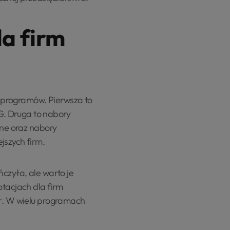
la firm
 programów. Pierwsza to
G. Druga to nabory
lne oraz nabory
jszych firm.
ńczyła, ale warto je
otacjach dla firm
ór. W wielu programach