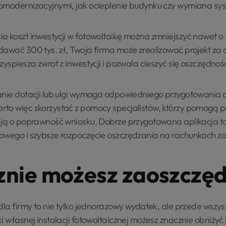
momodernizacyjnymi, jak ocieplenie budynku czy wymiana sy
a koszt inwestycji w fotowoltaikę można zmniejszyć nawet 
awać 300 tys. zł, Twoja firma może zrealizować projekt za ok
zyspiesza zwrot z inwestycji i pozwala cieszyć się oszczędnoś
anie dotacji lub ulgi wymaga odpowiedniego przygotowania d
to więc skorzystać z pomocy specjalistów, którzy pomogą p
ają o poprawność wniosku. Dobrze przygotowana aplikacja t
owego i szybsze rozpoczęcie oszczędzania na rachunkach za
cznie możesz zaoszczęd
 dla firmy to nie tylko jednorazowy wydatek, ale przede wsz
i własnej instalacji fotowoltaicznej możesz znacznie obniżyć k