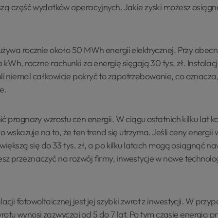
szą część wydatków operacyjnych. Jakie zyski możesz osiągn
używa rocznie około 50 MWh energii elektrycznej. Przy obec
 kWh, roczne rachunki za energię sięgają 30 tys. zł. Instalac
i niemal całkowicie pokryć to zapotrzebowanie, co oznacza
e.
ć prognozy wzrostu cen energii. W ciągu ostatnich kilku lat 
ko wskazuje na to, że ten trend się utrzyma. Jeśli ceny energi
iększą się do 33 tys. zł, a po kilku latach mogą osiągnąć naw
z przeznaczyć na rozwój firmy, inwestycje w nowe technolog
ji fotowoltaicznej jest jej szybki zwrot z inwestycji. W przyp
 zwrotu wynosi zazwyczaj od 5 do 7 lat. Po tym czasie energi