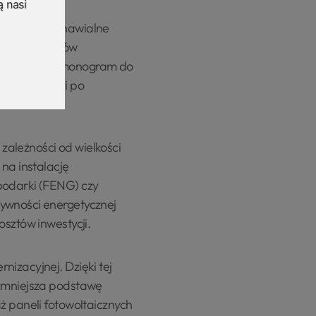
ą nasi
estować w odnawialne
 do 85% kosztów
ostosować harmonogram do
ęści pożyczki po
zależności od wielkości
 na instalację
podarki (FENG) czy
tywności energetycznej
osztów inwestycji.
izacyjnej. Dzięki tej
 zmniejsza podstawę
ż paneli fotowoltaicznych