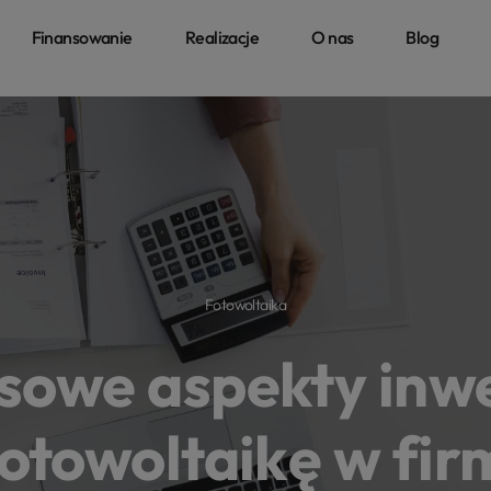
Finansowanie
Realizacje
O nas
Blog
Fotowoltaika
sowe aspekty inwe
otowoltaikę w fir