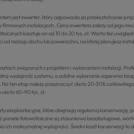
tem jest inwerter, który odpowiada za przekształcanie prą
firmowych instalacjach. Cena inwertera zależy od jego mocy 
taicznych kosztuje on od 10 do 20 tys. zł. Warto też uwzglę
ci od rodzaju dachu lub powierzchni, na której planujesz instal
ztach związanych z projektem i wykonaniem instalacji. Pro
alną wydajność systemu, a solidne wykonanie zapewnia be
 Na ten etap należy przeznaczyć około 20-30% całkowitego ko
o około 60-90 tys. zł.
y eksploatacyjne, które obejmują regularną konserwację, p
 panele fotowoltaiczne są stosunkowo bezobsługowe, wart
a ich maksymalnej wydajności. Średni koszt konserwacji to oko