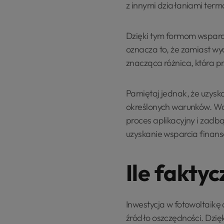
z innymi działaniami ter
Dzięki tym formom wsparci
oznacza to, że zamiast wyd
znacząca różnica, która pr
Pamiętaj jednak, że uzysk
określonych warunków. War
proces aplikacyjny i zadb
uzyskanie wsparcia finans
Ile fakty
Inwestycja w fotowoltaikę
źródło oszczędności. Dzięk