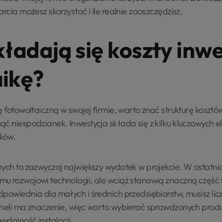
rcia możesz skorzystać i ile realnie zaoszczędzisz.
kładają się koszty inwe
aikę?
ę fotowoltaiczną w swojej firmie, warto znać strukturę koszt
ąć niespodzianek. Inwestycja składa się z kilku kluczowych 
ków.
nych to zazwyczaj największy wydatek w projekcie. W ostatni
u rozwojowi technologii, ale wciąż stanowią znaczną część ko
powiednia dla małych i średnich przedsiębiorstw, musisz lic
paneli ma znaczenie, więc warto wybierać sprawdzonych pro
ydajność instalacji.