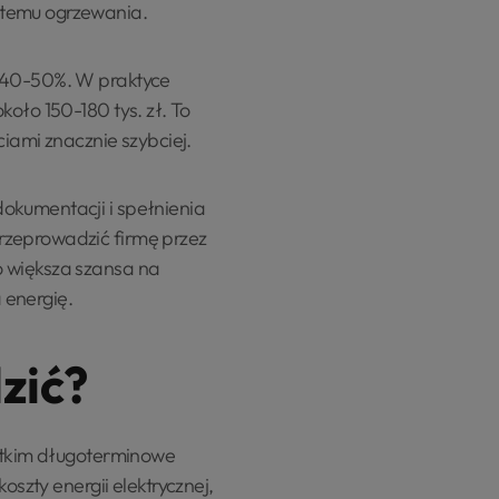
stemu ogrzewania.
o 40-50%. W praktyce
oło 150-180 tys. zł. To
ciami znacznie szybciej.
okumentacji i spełnienia
rzeprowadzić firmę przez
o większa szansa na
 energię.
zić?
ystkim długoterminowe
oszty energii elektrycznej,