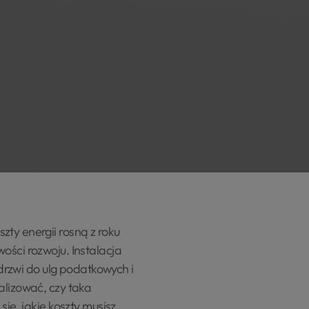
ty energii rosną z roku
ości rozwoju. Instalacja
 drzwi do ulg podatkowych i
alizować, czy taka
ię, jakie koszty musisz