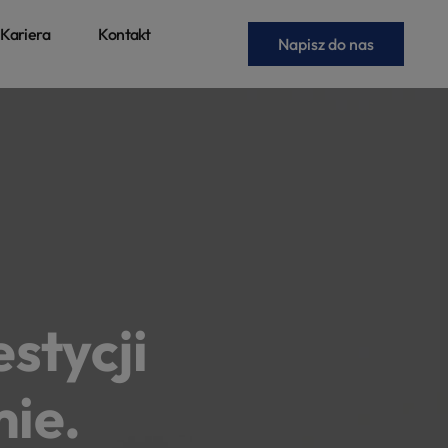
Kariera
Kontakt
Napisz do nas
stycji
mie.