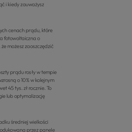
ąć i kiedy zauważysz
nych cenach prądu, które
ja fotowoltaiczna o
, że możesz zaoszczędzić
koszty prądu rosły w tempie
i wzrosną o 10% w kolejnym
et 45 tys. zł rocznie. To
ie lub optymalizację
adku średniej wielkości
a produkowana przez panele