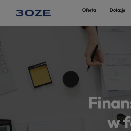
Oferta
Dotacje
Finan
w f