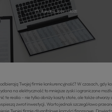
18 grudnia, 2024
3OZE
odbierają Twojej firmie konkurencyjność? W czasach, gdy kosz
ana na elektryczność to mniejsze zyski i ograniczone możliw
ć te realia – nie tylko obniży koszty stałe, ale także otworzy
zyspieszą zwrot inwestycji. Warto jednak szczegółowo przean
niesie Twojej firmie długofalowe korzyści finansowe. Dowiedz s