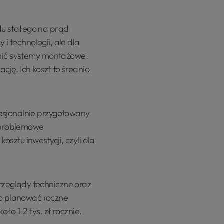
du stałego na prąd
i technologii, ale dla
dnić systemy montażowe,
ację. Ich koszt to średnio
fesjonalnie przygotowany
zproblemowe
sztu inwestycji, czyli dla
rzeglądy techniczne oraz
o planować roczne
ło 1-2 tys. zł rocznie.