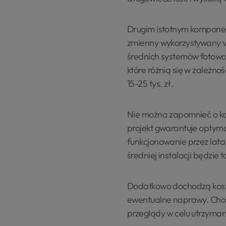
Drugim istotnym komponen
zmienny wykorzystywany w 
średnich systemów fotowol
które różnią się w zależnoś
15-25 tys. zł.
Nie można zapomnieć o kos
projekt gwarantuje optym
funkcjonowanie przez lata.
średniej instalacji będzie t
Dodatkowo dochodzą koszt
ewentualne naprawy. Choć
przeglądy w celu utrzymani