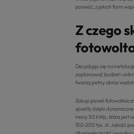
ponieść, z jakich form wspa
Z czego s
fotowolt
Decydując się na instalacj
zaplanować budżet i unikn
tworzą pełny obraz wydat
Zakup paneli fotowoltaicz
spadły dzięki dynamicznem
mocy 50 kWp, która jest od
150-200 tys. zł. Jakość 
długowieczność i wysoką w