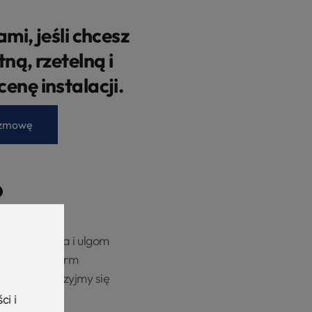
ami, jeśli chcesz
ną, rzetelną i
nę instalacji.
ozmowę
?
mom wsparcia i ulgom
powiednich form
tycji. Przyjrzyjmy się
ci i