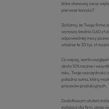
które stanowią coraz więk
pierwsze korzyści?
Załóżmy, że Twoja firma z
wynoszą średnio 0,60 zł za
odpowiedniej mocy pozwol
właśnie te 30 tys. zł roczni
Co więcej, warto uwzględni
około 10% rocznie i wszyst
roku, Twoje oszczędności zw
pokaźna suma, którą możes
procesów produkcyjnych.
Dodatkowym atutem instalac
instalacji dla firm, okres