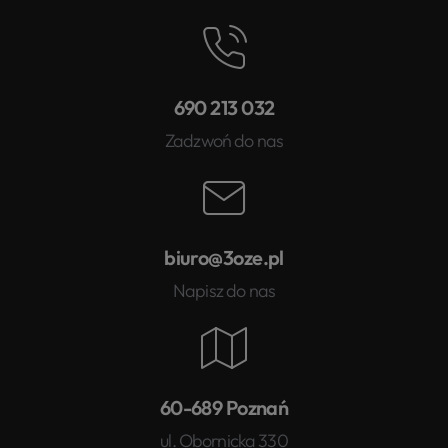
690 213 032
Zadzwoń do nas
biuro@3oze.pl
Napisz do nas
60-689 Poznań
ul. Obornicka 330