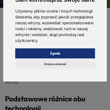
Używamy plików cookie i innych technologii
śledzenia, aby poprawić jakość przeglądania
naszej witryny, wyświetlać spersonalizowane
Stając przed wyborem odpowiedniej technologii
treści i reklamy, analizować ruch w naszej
witrynie i wiedzieć, skąd pochodzą nasi
odnawialnych źródeł energii (OZE) dla Twojego
użytkownicy.
biznesu, możesz czuć się jak na rozdrożu. Fotowoltaika i
turbiny wiatrowe to dwie popularne opcje, ale która z
Zgoda
nich będzie najlepsza dla Twojej firmy? W dzisiejszym
artykule przyjrzymy się obu rozwiązaniom, analizując
Zmiana ustawień
ich zalety, wady, koszty oraz potencjalne korzyści.
Mamy nadzieję, że to ułatwi Ci podjęcie świadomej
decyzji.
Podstawowe różnice obu
technologii