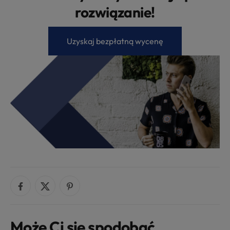
rozwiązanie!
Uzyskaj bezpłatną wycenę
Może Ci się spodobać