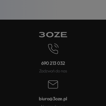
690 213 032
Zadzwoń do nas
biuro@3oze.pl