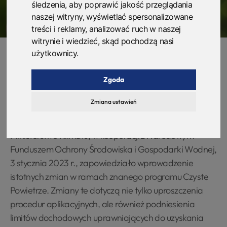
śledzenia, aby poprawić jakość przeglądania
naszej witryny, wyświetlać spersonalizowane
treści i reklamy, analizować ruch w naszej
witrynie i wiedzieć, skąd pochodzą nasi
użytkownicy.
W roku 2023 polskie gospodarstwa domowe staną
Zgoda
przed kolejną szansą na znaczącą poprawę
Zmiana ustawień
efektywności energetycznej oraz jakości powietrza,
dzięki rozszerzeniu i modyfikacji rządowych inicjatyw.
Ministerstwo Klimatu, w kooperacji z Narodowym
Funduszem Ochrony Środowiska i Gospodarki Wodnej,
3 stycznia 2023 r., zapowiedziało wprowadzenie
istotnych zmian w ramach znanego programu Czyste
Powietrze. Zmiany te dotyczą nie tylko uproszczenia
procedur aplikacyjnych, ale również podniesienia
limitów dochodowych uprawniających do uzyskania