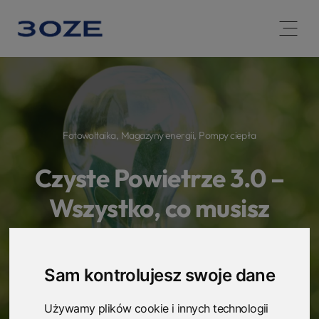
Open 
Fotowoltaika
,
Magazyny energii
,
Pompy ciepła
Czyste Powietrze 3.0 –
Wszystko, co musisz
wiedzieć.
Sam kontrolujesz swoje dane
8 marca, 2023
3OZE
Używamy plików cookie i innych technologii